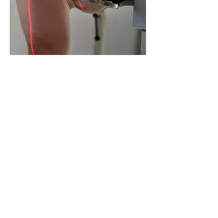
VOTRE DON
Nous vous remercions de votre
don qui nous aidera à financer une
prothèse dont le coût moyen est de
CHF 2,500
TROUVEZ NOUS:
La Fondation Miracles,
28 Avenue de la Praille,
1227 Genève
© 2014 LA FONDATION
MIRACLES