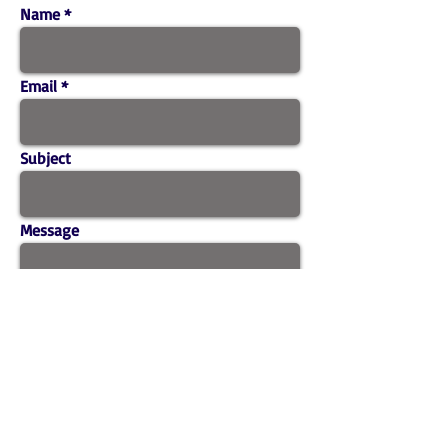
Name
Email
Subject
Message
Send