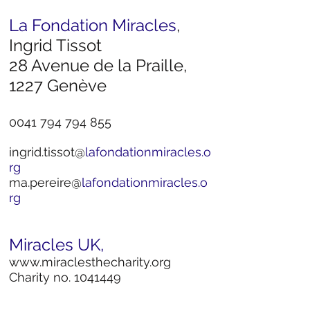
La Fondation Miracles
,
Ingrid Tissot
28 Avenue de la Praille,
1227 Genève
0041 794 794 855
ingrid.tissot@
lafondationmiracles.o
rg
ma.pereire@
lafondationmiracles
.o
rg
Miracles UK,
www.miraclesthecharity.org
Charity no.
1041449